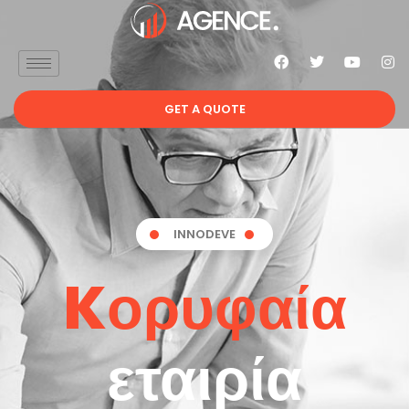
GET A QUOTE
INNODEVE
Kορυφαία
εταιρία