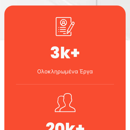
3
k+
Ολοκληρωμένα Έργα
20
k+