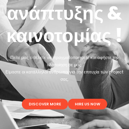
ανάπτυξης &
καινοτομίας !
Πείτε μας τι θέλετε να πραγματοποιήσετε και αφήστε την
υλοποίηση σε μας.
Είμαστε οι κατάλληλοι άνθρωποι για την επιτυχία των project
σας.
DISCOVER MORE
HIRE US NOW